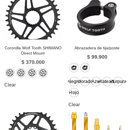
Coronilla Wolf Tooth SHIMANO
Abrazadera de tija/poste
Direct Mount
$
99.900
$
370.000
Negro
Dorado
Azul
Plateado
Purpura
Clear
Rojo
Clear