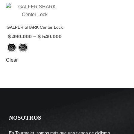
GALFER SHARK Center Lock
$
490.000
–
$
540.000
Clear
NOSOTROS
En Tourmalet, somos más que una tienda de ciclismo,