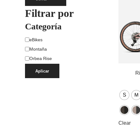
Filtrar por
Categoría
eBikes
Montaña
Orbea Rise
Aplicar
R
S
M
Clear