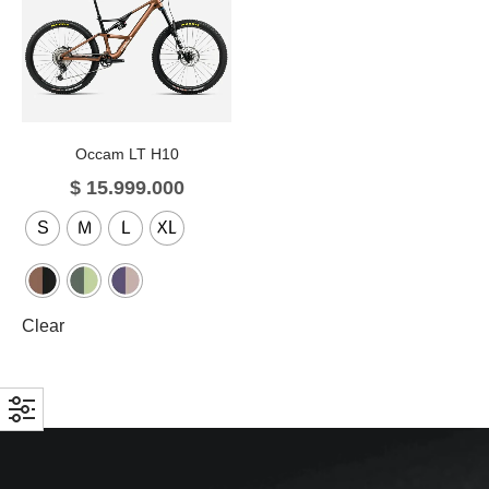
Occam LT H10
$
15.999.000
S
M
L
XL
Clear