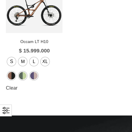
Occam LT H10
$
15.999.000
S
M
L
XL
Clear