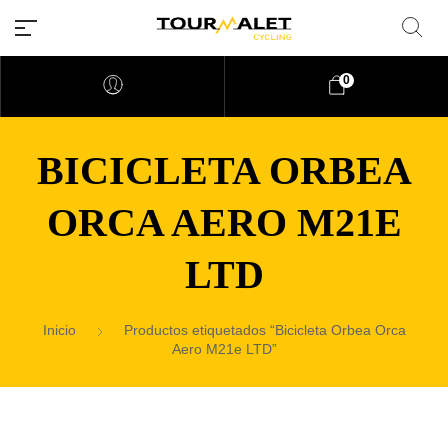
0
BICICLETA ORBEA
ORCA AERO M21E
LTD
Inicio
Productos etiquetados “Bicicleta Orbea Orca
Aero M21e LTD”