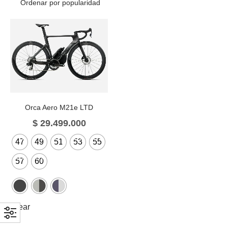
Orca Aero M21e LTD
$
29.499.000
47
49
51
53
55
57
60
Clear