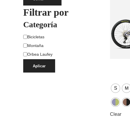
Filtrar por
Categoría
Bicicletas
Montaña
Orbea Laufey
Aplicar
S
M
Clear