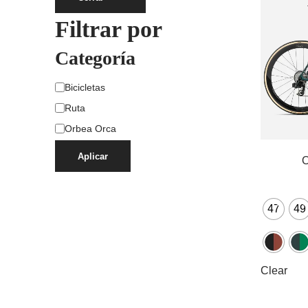
Filtrar por
Categoría
Bicicletas
Ruta
Orbea Orca
Aplicar
47
49
Clear