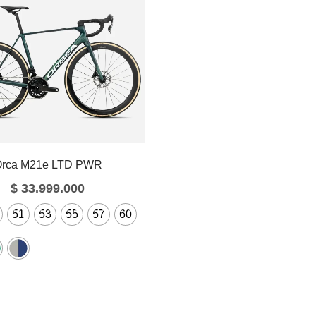
Orca M21e LTD PWR
$
33.999.000
51
53
55
57
60