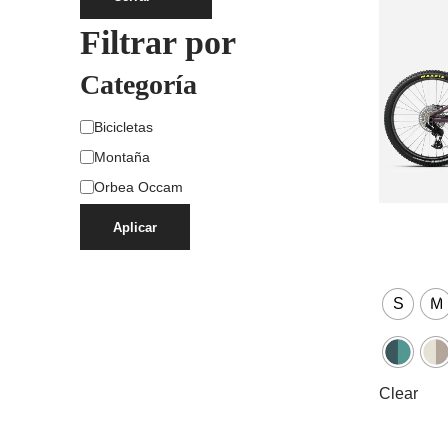
Filtrar por
Categoría
Bicicletas
Montaña
Orbea Occam
Aplicar
S
M
Clear